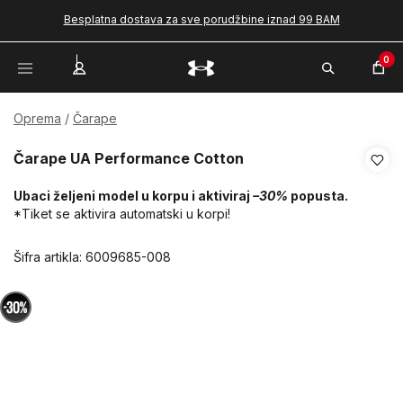
Besplatna dostava za sve porudžbine iznad 99 BAM
0
Oprema
Čarape
Čarape UA Performance Cotton
Ubaci željeni model u korpu i aktiviraj
–30%
popusta.
*Tiket se aktivira automatski u korpi!
Šifra artikla:
6009685-008