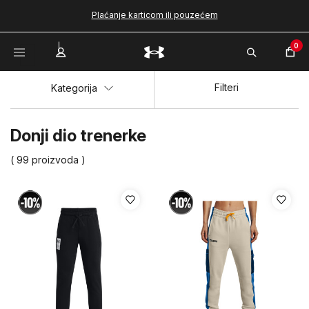
Plaćanje karticom ili pouzećem
0
Filteri
Kategorija
Donji dio trenerke
( 99 proizvoda )