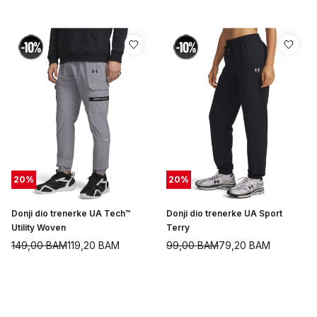
20
%
20
%
Donji dio trenerke UA Tech™
Donji dio trenerke UA Sport
Utility Woven
Terry
149,00
BAM
119,20
BAM
99,00
BAM
79,20
BAM