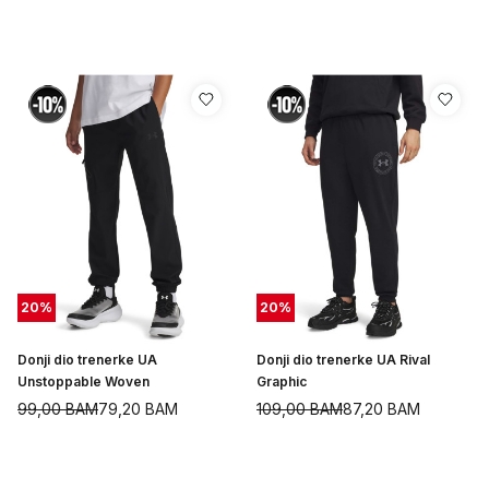
20
%
20
%
Donji dio trenerke UA
Donji dio trenerke UA Rival
Unstoppable Woven
Graphic
99,00
BAM
79,20
BAM
109,00
BAM
87,20
BAM