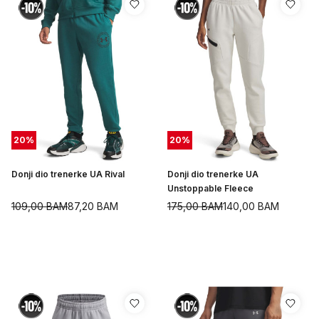
20
%
20
%
Donji dio trenerke UA Rival
Donji dio trenerke UA
Unstoppable Fleece
109,00
BAM
87,20
BAM
175,00
BAM
140,00
BAM