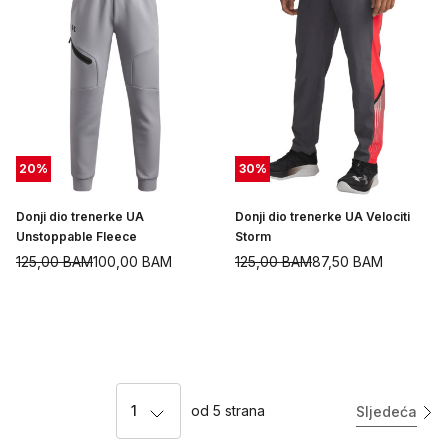
20
%
30
%
Donji dio trenerke UA
Donji dio trenerke UA Velociti
Unstoppable Fleece
Storm
125,00
BAM
100,00
BAM
125,00
BAM
87,50
BAM
1
od
5
strana
Sljedeća