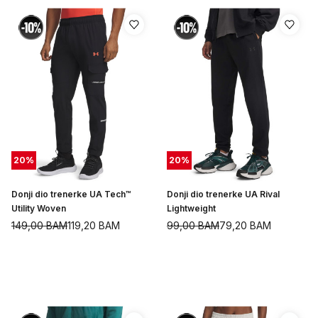
20
%
20
%
Donji dio trenerke UA Tech™
Donji dio trenerke UA Rival
Utility Woven
Lightweight
149,00
BAM
119,20
BAM
99,00
BAM
79,20
BAM