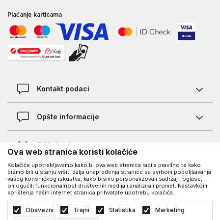
Plaćanje karticama
Kontakt podaci
Kontakt
Opšte informacije
Lokacije
Pravila KVANTUM PLUS programa
O Under Armour-u
Ova web stranica koristi kolačiće
Provjera statusa porudžbine
Kolačiće upotrebljavamo kako bi ova web stranica radila pravilno te kako
O nama - priča o UA
Najčešća pitanja
UA Social
bismo bili u stanju vršiti dalja unapređenja stranice sa svrhom poboljšavanja
vašeg korisničkog iskustva, kako bismo personalizovali sadržaj i oglase,
Saznajte više o UA
Kako kupiti
omogućili funkcionalnost društvenih medija i analizirali promet. Nastavkom
korištenja naših internet stranica prihvatate upotrebu kolačića.
Facebook
Karijera
Načini plaćanja
©2026
https://www.underarmour.ba/
, Izrada
NB SOFT
. Sva prava zadržana.
Obavezni
Trajni
Statistika
Marketing
Blog
Zamjena veličine i zamjena artikla
Politika privatnosti
Uslovi korišćenja