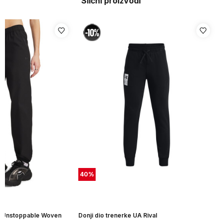
Slični proizvodi
40
%
UA Unstoppable Woven
Donji dio trenerke UA Rival