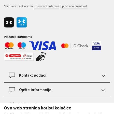
Čitao sam i složio se sa
uslovima korišćenja
i pravilima privatnosti
Plaćanje karticama
Kontakt podaci
Kontakt
Opšte informacije
Lokacije
Pravila KVANTUM PLUS programa
O Under Armour-u
Ova web stranica koristi kolačiće
Provjera statusa porudžbine