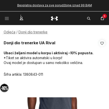
Besplatna dostava za sve porudžbine iznad 99 BAM
0
Odjeća
Donji dio trenerke
Donji dio trenerke UA Rival
Ubaci željeni model u korpu i aktiviraj
–10%
popusta.
*Tiket se aktivira automatski u korpi!
Ovaj model je dostupan u samo nekoliko veličina.
Šifra artikla:
1380843-011