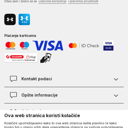
Čitao sam i složio se sa
uslovima korišćenja
i pravilima privatnosti
Plaćanje karticama
Kontakt podaci
Kontakt
Opšte informacije
Lokacije
Pravila KVANTUM PLUS programa
O Under Armour-u
Ova web stranica koristi kolačiće
Provjera statusa porudžbine
Kolačiće upotrebljavamo kako bi ova web stranica radila pravilno te kako
O nama - priča o UA
Najčešća pitanja
UA Social
bismo bili u stanju vršiti dalja unapređenja stranice sa svrhom poboljšavanja