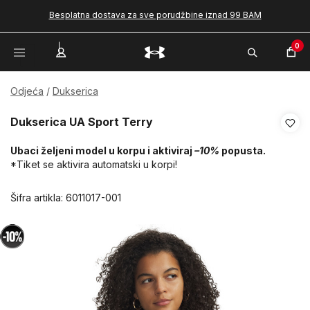
Besplatna dostava za sve porudžbine iznad 99 BAM
0
Odjeća
Dukserica
Dukserica UA Sport Terry
Ubaci željeni model u korpu i aktiviraj
–10%
popusta.
*Tiket se aktivira automatski u korpi!
Šifra artikla:
6011017-001