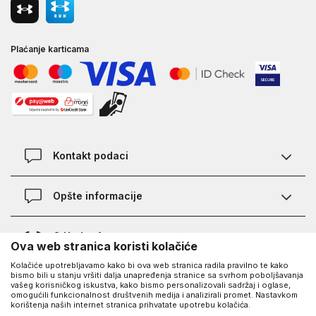
Plaćanje karticama
Kontakt podaci
Kontakt
Opšte informacije
Lokacije
Pravila KVANTUM PLUS programa
O Under Armour-u
Ova web stranica koristi kolačiće
Provjera statusa porudžbine
Kolačiće upotrebljavamo kako bi ova web stranica radila pravilno te kako
O nama - priča o UA
Najčešća pitanja
UA Social
bismo bili u stanju vršiti dalja unapređenja stranice sa svrhom poboljšavanja
vašeg korisničkog iskustva, kako bismo personalizovali sadržaj i oglase,
Saznajte više o UA
Kako kupiti
omogućili funkcionalnost društvenih medija i analizirali promet. Nastavkom
korištenja naših internet stranica prihvatate upotrebu kolačića.
Facebook
Karijera
Načini plaćanja