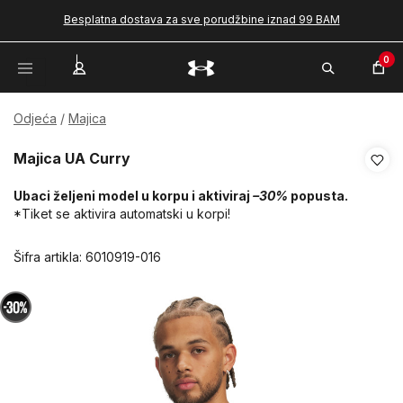
Besplatna dostava za sve porudžbine iznad 99 BAM
0
Odjeća
Majica
Majica UA Curry
Ubaci željeni model u korpu i aktiviraj
–30%
popusta.
*Tiket se aktivira automatski u korpi!
Šifra artikla:
6010919-016