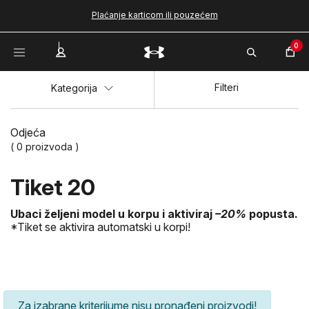
Plaćanje karticom ili pouzećem
0
Filteri
Kategorija
Odjeća
( 0 proizvoda )
Tiket 20
Ubaci željeni model u korpu i aktiviraj
–20%
popusta.
*Tiket se aktivira automatski u korpi!
Za izabrane kriterijume nisu pronađeni proizvodi!