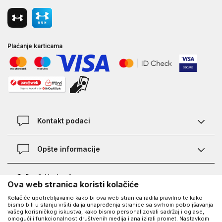
Plaćanje karticama
Kontakt podaci
Kontakt
Opšte informacije
Lokacije
Pravila KVANTUM PLUS programa
O Under Armour-u
Ova web stranica koristi kolačiće
Provjera statusa porudžbine
Kolačiće upotrebljavamo kako bi ova web stranica radila pravilno te kako
O nama - priča o UA
Najčešća pitanja
bismo bili u stanju vršiti dalja unapređenja stranice sa svrhom poboljšavanja
UA Social
vašeg korisničkog iskustva, kako bismo personalizovali sadržaj i oglase,
Saznajte više o UA
Kako kupiti
omogućili funkcionalnost društvenih medija i analizirali promet. Nastavkom