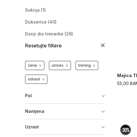
Suknja
(1)
Dukserica
(40)
Donji dio trenerke
(29)
Resetujte filtere
Helanke
(30)
Komplet trenerka
(3)
zene
unisex
trening
Šuškavac
(1)
Majica 
odrasli
Jakna
(8)
55,00
BA
Donji veš
(2)
Pol
Namjena
Uzrast