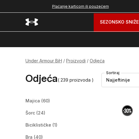
nad 99 BAM
Plaćanje karticom ili pouzećem
SEZONSKO SNIŽE
Under Armour BiH
Proizvodi
Odjeća
Sortiraj
Odjeća
( 239 proizvoda )
Najjeftinije
Majica
(60)
Šorc
(24)
Biciklističke
(1)
Bra
(40)