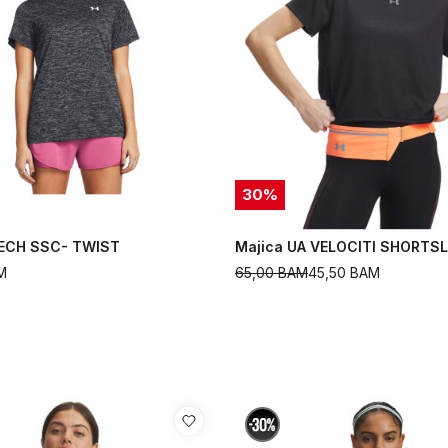
30
%
TECH SSC- TWIST
Majica UA VELOCITI SHORTS
M
65,00
BAM
45,50
BAM