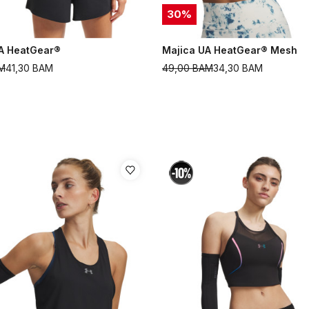
30
%
A HeatGear®
Majica UA HeatGear® Mesh
M
41,30
BAM
49,00
BAM
34,30
BAM