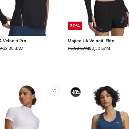
30
%
 Velociti Pro
Majica UA Velociti Elite
M
62,30
BAM
115,00
BAM
80,50
BAM