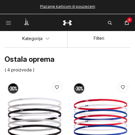
Plaćanje karticom ili pouzećem
0
Filteri
Kategorija
Ostala oprema
( 4 proizvoda )