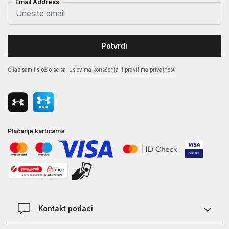
Email Address
Potvrdi
Čitao sam i složio se sa
uslovima korišćenja
i pravilima privatnosti
Plaćanje karticama
Kontakt podaci