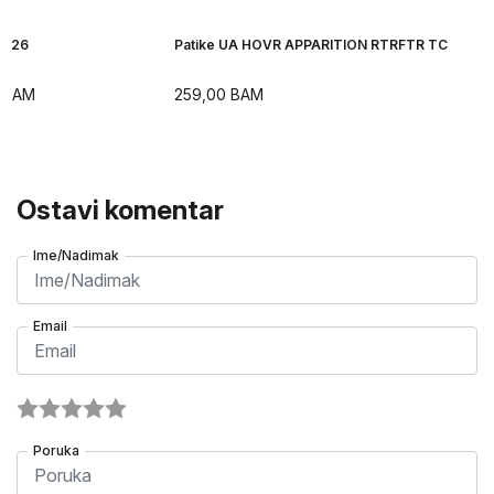
H 26
Patike UA HOVR APPARITION RTRFTR TC
BAM
259,00
BAM
Ostavi komentar
Ime/Nadimak
Email
Poruka