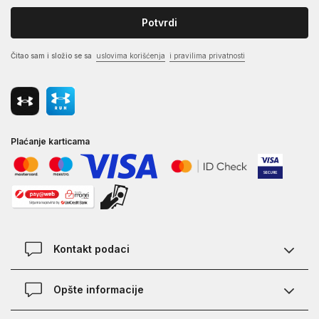
Potvrdi
Čitao sam i složio se sa
uslovima korišćenja
i pravilima privatnosti
Plaćanje karticama
Kontakt podaci
Kontakt
Opšte informacije
Lokacije