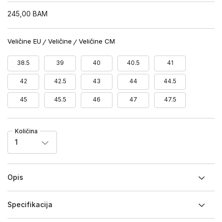
245,00
BAM
Veličine EU
Veličine
Veličine CM
38.5
39
40
40.5
41
42
42.5
43
44
44.5
45
45.5
46
47
47.5
Količina
1
Opis
Specifikacija