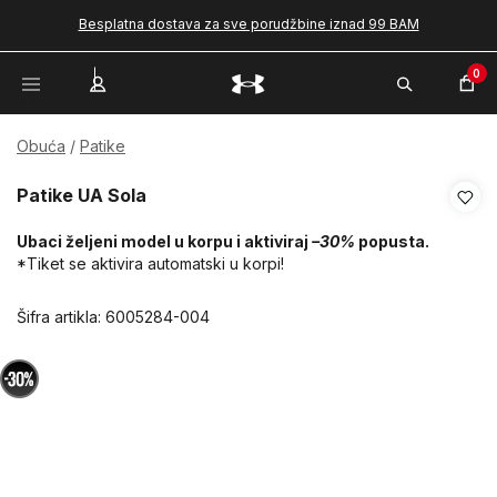
Besplatna dostava za sve porudžbine iznad 99 BAM
0
Obuća
Patike
Patike UA Sola
Ubaci željeni model u korpu i aktiviraj
–30%
popusta.
*Tiket se aktivira automatski u korpi!
Šifra artikla:
6005284-004