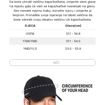
Da biste utvrdili veličinu kape/kačketa, izmjerite obim glave
na mjestu gdje će vam se kapa/kačket naslanjati na glavu.
Ako nemate mjernu traku, koristite vrpcu i izmjerite je
lenjirom. Pronađite svoje mjerenje na tabeli veličina da
biste odredili svoju idealnu veličinu UA kape/kačketa.
DJECA
Glava(cm)
OSFM
51.1 - 56.8
YSM/YMD
51.1 - 54.0
YMD/YLG
53.0 - 55.9
DJECA
Glava (in)
CENTIMETRI
INČI
OSFM
20 ⅛ - 22 ⅜
YSM/YMD
20 ⅛ - 21 ¼
YMD/YLG
20 ⅞ - 22