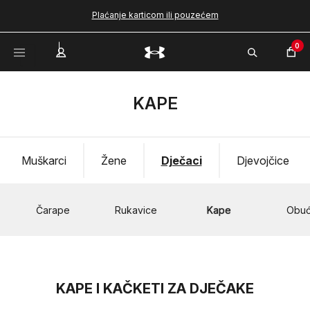
Plaćanje karticom ili pouzećem
0
KAPE
Muškarci
Žene
Dječaci
Djevojčice
Čarape
Rukavice
Kape
Obu
KAPE I KAČKETI ZA DJEČAKE