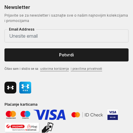
8 ¹⁄₁₆
33
1
1.5
Newsletter
8 ¼
33.5
1.5
2
Prijavite se za newsletter i saznajte sve o našim najnovijim kolekcijama
i promocijama
8 ⁷⁄₁₆
34
2
2.5
Email Address
8 ⁹⁄₁₆
35
2.5
3
8 ½
35.5
3
3.5
8 ¹³/₁₆
36
3.5
4
Potvrdi
8 ¹⁵/₁₆
36.5
4
4.5
Čitao sam i složio se sa
uslovima korišćenja
i pravilima privatnosti
9 ¹/₁₆
37.5
4.5
5
9 ¼
38
5
5.5
9 ⁷⁄₁₆
38.5
5.5
6
9 ½
39
6
6.5
Plaćanje karticama
9 ¹¹/₁₆
40
6
7