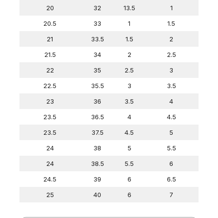
20
32
13.5
1
20.5
33
1
1.5
21
33.5
1.5
2
21.5
34
2
2.5
22
35
2.5
3
22.5
35.5
3
3.5
23
36
3.5
4
23.5
36.5
4
4.5
23.5
37.5
4.5
5
24
38
5
5.5
24
38.5
5.5
6
24.5
39
6
6.5
25
40
6
7
Inči
Euro
UK
US Djeca