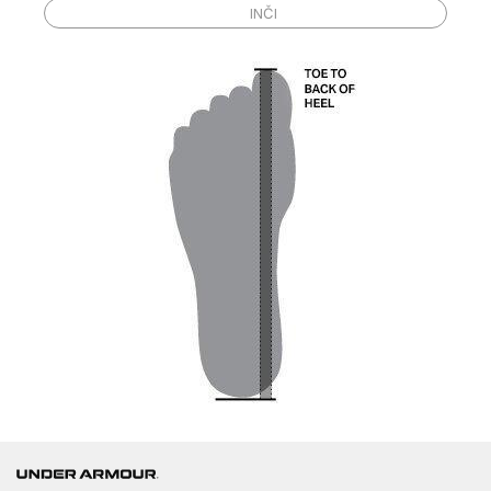
CENTIMETRI
INČI
4 ¹⁵⁄₁₆
21
4.5
5K
5 ¼
22
5.5
6K
5 ¾
23.5
6.5
7K
5 ¹⁵⁄₁₆
25
7.5
8K
6 ¼
26
8.5
9K
6 ⁹⁄₁₆
27
9.5
10K
6 ¾
27.5
10
10.5K
6 ¹⁵⁄₁₆
28
10.5
11K
7 ¹⁄₁₆
28.5
11
11.5K
7 ¼
29.5
11.5
12K
7 ⁷⁄₁₆
30
12
12.5K
7 ⁹⁄₁₆
31
12.5
13K
7 ¾
31.5
13
13.5K
7 ¹⁵⁄₁₆
32
13.5
1