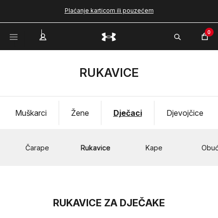
Plaćanje karticom ili pouzećem
0
RUKAVICE
Muškarci
Žene
Dječaci
Djevojčice
Čarape
Rukavice
Kape
Obu
RUKAVICE ZA DJEČAKE