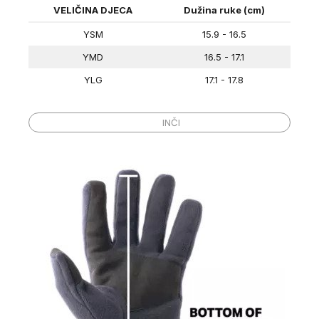
VELIČINA DJECA
Dužina ruke (cm)
YSM
15.9 - 16.5
YMD
16.5 - 17.1
YLG
17.1 - 17.8
DJECA VELIČINE
Dužina ruke (in)
CENTIMETRI
INČI
YSM
6 ¼ – 6 ½
YMD
6 ½ – 6 ¾
YLG
6 ¾ - 7