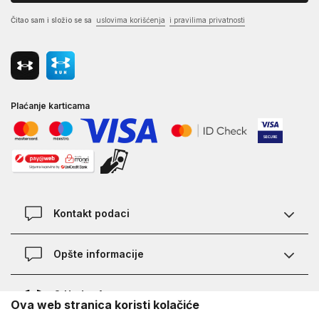
Čitao sam i složio se sa
uslovima korišćenja
i pravilima privatnosti
Plaćanje karticama
Kontakt podaci
Kontakt
Opšte informacije
Lokacije
Pravila KVANTUM PLUS programa
O Under Armour-u
Ova web stranica koristi kolačiće
Provjera statusa porudžbine