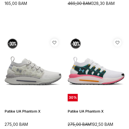
165,00
BAM
469,00
BAM
328,30
BAM
30
%
Patike UA Phantom X
Patike UA Phantom X
275,00
BAM
275,00
BAM
192,50
BAM