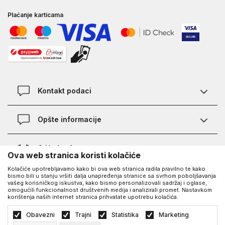
Plaćanje karticama
Kontakt podaci
Kontakt
Opšte informacije
Lokacije
Pravila KVANTUM PLUS programa
O Under Armour-u
Ova web stranica koristi kolačiće
Provjera statusa porudžbine
Kolačiće upotrebljavamo kako bi ova web stranica radila pravilno te kako
O nama - priča o UA
Najčešća pitanja
UA Social
bismo bili u stanju vršiti dalja unapređenja stranice sa svrhom poboljšavanja
vašeg korisničkog iskustva, kako bismo personalizovali sadržaj i oglase,
Saznajte više o UA
Kako kupiti
omogućili funkcionalnost društvenih medija i analizirali promet. Nastavkom
korištenja naših internet stranica prihvatate upotrebu kolačića.
Facebook
Karijera
Načini plaćanja
©2026
https://www.underarmour.ba/
, Izrada
NB SOFT
. Sva prava zadržana.
Obavezni
Trajni
Statistika
Marketing
Blog
Zamjena veličine i zamjena artikla
Politika privatnosti
Uslovi korišćenja