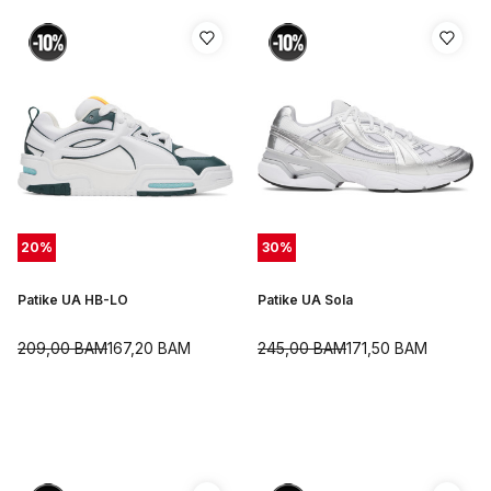
20
%
30
%
Patike UA HB-LO
Patike UA Sola
209,00
BAM
167,20
BAM
245,00
BAM
171,50
BAM