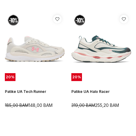
20
%
20
%
Patike UA Tech Runner
Patike UA Halo Racer
185,00
BAM
148,00
BAM
319,00
BAM
255,20
BAM