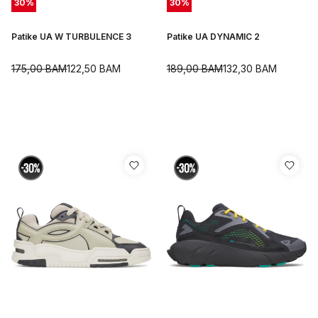
30
%
30
%
Patike UA W TURBULENCE 3
Patike UA DYNAMIC 2
175,00
BAM
122,50
BAM
189,00
BAM
132,30
BAM