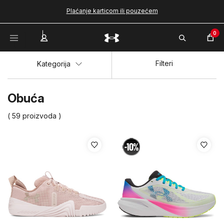
Plaćanje karticom ili pouzećem
0
Filteri
Kategorija
Obuća
( 59 proizvoda )