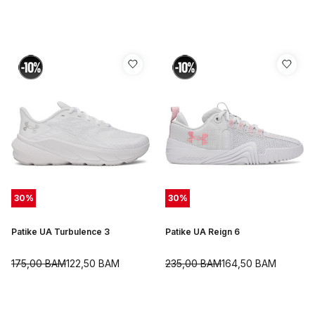
30
%
30
%
Patike UA Turbulence 3
Patike UA Reign 6
175,00
BAM
122,50
BAM
235,00
BAM
164,50
BAM