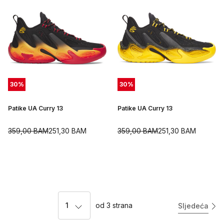
30
%
30
%
Patike UA Curry 13
Patike UA Curry 13
359,00
BAM
251,30
BAM
359,00
BAM
251,30
BAM
1
od
3
strana
Sljedeća