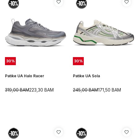
30
%
30
%
Patike UA Halo Racer
Patike UA Sola
319,00
BAM
223,30
BAM
245,00
BAM
171,50
BAM