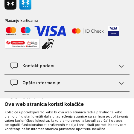
Plaćanje karticama
Kontakt podaci
Kontakt
Opšte informacije
Lokacije
Pravila KVANTUM PLUS programa
O Under Armour-u
Ova web stranica koristi kolačiće
Provjera statusa porudžbine
Kolačiće upotrebljavamo kako bi ova web stranica radila pravilno te kako
O nama - priča o UA
Najčešća pitanja
UA Social
bismo bili u stanju vršiti dalja unapređenja stranice sa svrhom poboljšavanja
vašeg korisničkog iskustva, kako bismo personalizovali sadržaj i oglase,
Saznajte više o UA
Kako kupiti
omogućili funkcionalnost društvenih medija i analizirali promet. Nastavkom
korištenja naših internet stranica prihvatate upotrebu kolačića.
Facebook
Karijera
Načini plaćanja