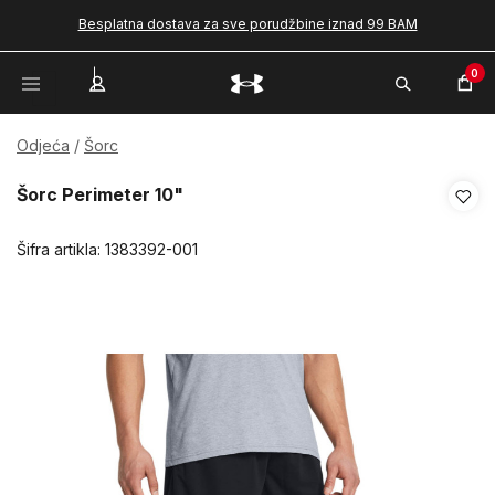
Besplatna dostava za sve porudžbine iznad 99 BAM
0
Odjeća
Šorc
Šorc Perimeter 10"
Šifra artikla:
1383392-001