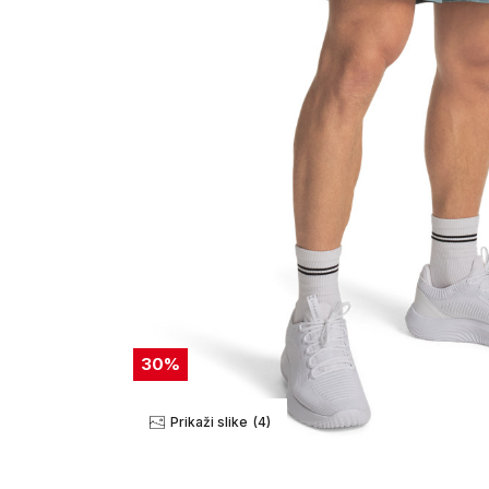
30
%
Prikaži slike
(4)