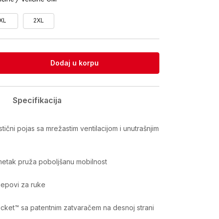
XL
2XL
Dodaj u korpu
Specifikacija
stični pojas sa mrežastim ventilacijom i unutrašnjim
metak pruža poboljšanu mobilnost
žepovi za ruke
cket™ sa patentnim zatvaračem na desnoj strani