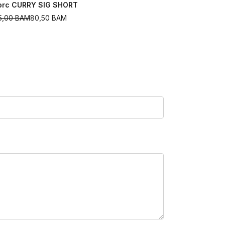
orc CURRY SIG SHORT
Šorc UA Un
15,00
BAM
80,50
BAM
149,00
BAM