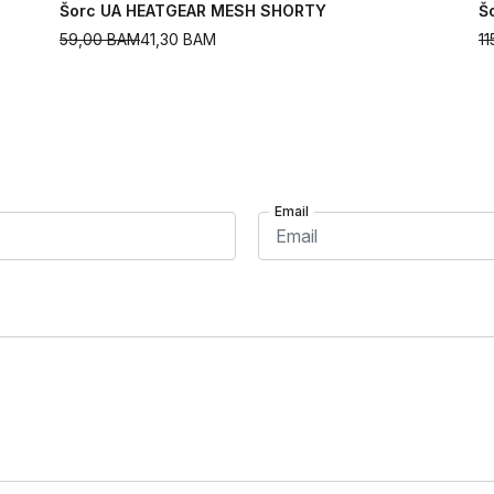
Šorc UA HEATGEAR MESH SHORTY
Š
59,00
BAM
41,30
BAM
1
Email