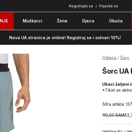
Registrujte se
Prijavite se
Plaćanje karticom ili pouzećem
Po
NJE
Muškarci
Žene
Djeca
Obuća
Nova UA stranica je online! Registruj se i ostvari 10%!
Odjeća
Šorc
Šorc UA
Ubaci željeni 
*Tiket se aktiv
Šifra artikla:
13
119,00
BAM
83,
Veličine EU
Vel