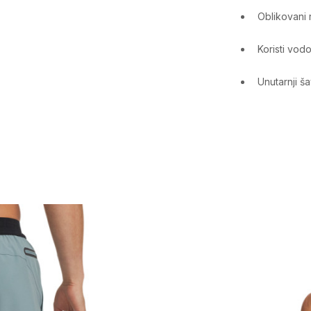
Oblikovani 
Koristi vod
Unutarnji ša
Karakteristika
Kategorija
Pol
Namjena
Uzrast