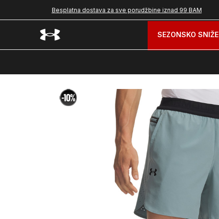
Besplatna dostava za sve porudžbine iznad 99 BAM
SEZONSKO SNIŽE