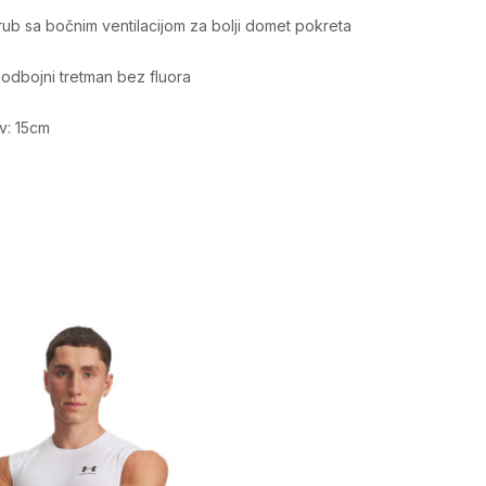
rub sa bočnim ventilacijom za bolji domet pokreta
oodbojni tretman bez fluora
v: 15cm
Vrijednost
Šorc
Muškarci
Trening
Odrasli