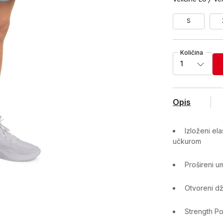
S
Količina
1
Opis
Izloženi ela
učkurom
Prošireni u
Otvoreni d
Strength Po