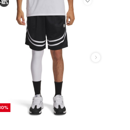
30
%
30
%