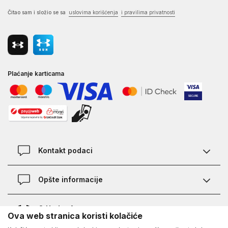
Čitao sam i složio se sa
uslovima korišćenja
i pravilima privatnosti
Plaćanje karticama
Kontakt podaci
Kontakt
Opšte informacije
Lokacije
Pravila KVANTUM PLUS programa
O Under Armour-u
Ova web stranica koristi kolačiće
Provjera statusa porudžbine