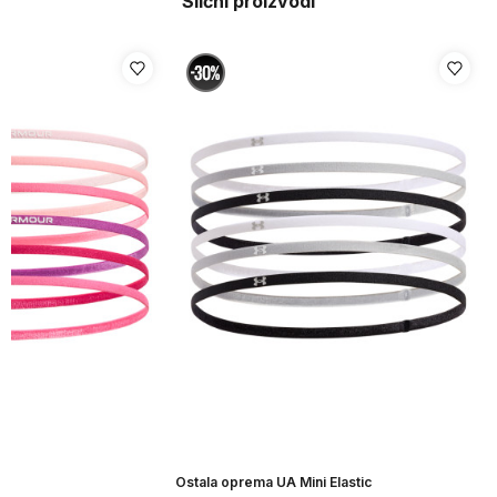
Slični proizvodi
ni
Ostala oprema UA Mini Elastic