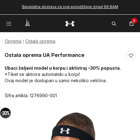
Besplatna dostava za sve porudžbine iznad 99 BAM
0
Oprema
Ostala oprema
Ostala oprema UA Performance
Ubaci željeni model u korpu i aktiviraj
–30%
popusta.
*Tiket se aktivira automatski u korpi!
Ovaj model je dostupan u samo nekoliko veličina.
Šifra artikla:
1276990-001