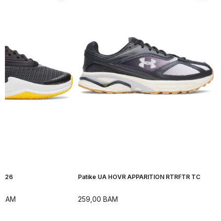
H 26
Patike UA HOVR APPARITION RTRFTR TC
BAM
259,00
BAM