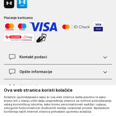
Plaćanje karticama
Kontakt podaci
Kontakt
Opšte informacije
Lokacije
Pravila KVANTUM PLUS programa
O Under Armour-u
Ova web stranica koristi kolačiće
Provjera statusa porudžbine
Kolačiće upotrebljavamo kako bi ova web stranica radila pravilno te kako
O nama - priča o UA
Najčešća pitanja
UA Social
bismo bili u stanju vršiti dalja unapređenja stranice sa svrhom poboljšavanja
vašeg korisničkog iskustva, kako bismo personalizovali sadržaj i oglase,
Saznajte više o UA
Kako kupiti
omogućili funkcionalnost društvenih medija i analizirali promet. Nastavkom
korištenja naših internet stranica prihvatate upotrebu kolačića.
Facebook
Karijera
Načini plaćanja