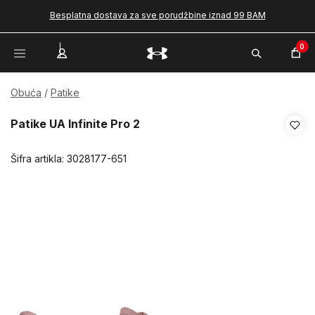
Besplatna dostava za sve porudžbine iznad 99 BAM
0
Obuća
Patike
Patike UA Infinite Pro 2
Šifra artikla:
3028177-651