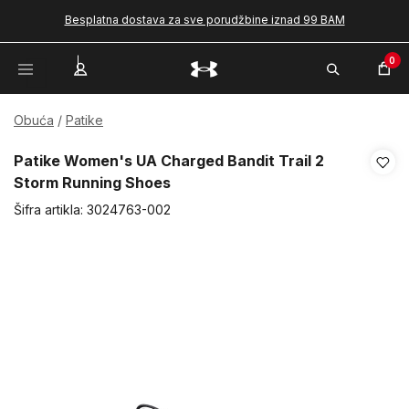
Besplatna dostava za sve porudžbine iznad 99 BAM
0
Obuća
Patike
Patike Women's UA Charged Bandit Trail 2
Storm Running Shoes
Šifra artikla:
3024763-002