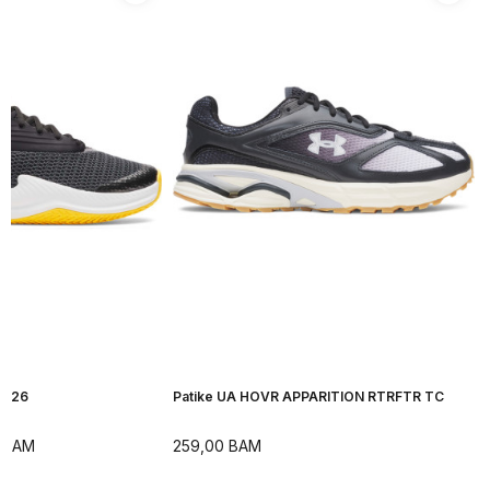
H 26
Patike UA HOVR APPARITION RTRFTR TC
BAM
259,00
BAM