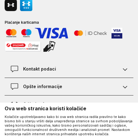
Plaćanje karticama
Kontakt podaci
Kontakt
Opšte informacije
Lokacije
Pravila KVANTUM PLUS programa
O Under Armour-u
Ova web stranica koristi kolačiće
Provjera statusa porudžbine
Kolačiće upotrebljavamo kako bi ova web stranica radila pravilno te kako
O nama - priča o UA
Najčešća pitanja
UA Social
bismo bili u stanju vršiti dalja unapređenja stranice sa svrhom poboljšavanja
vašeg korisničkog iskustva, kako bismo personalizovali sadržaj i oglase,
Saznajte više o UA
Kako kupiti
omogućili funkcionalnost društvenih medija i analizirali promet. Nastavkom
korištenja naših internet stranica prihvatate upotrebu kolačića.
Facebook
Karijera
Načini plaćanja