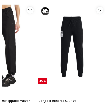
40
%
UA Unstoppable Woven
Donji dio trenerke UA Rival