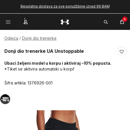
Besplatna dostava za sve porudžbine iznad 99 BAM
0
Odjeća
Donji dio trenerke
Donji dio trenerke UA Unstoppable
Ubaci željeni model u korpu i aktiviraj
–10%
popusta.
*Tiket se aktivira automatski u korpi!
Šifra artikla:
1376926-001