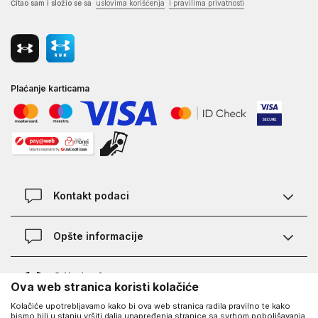
Čitao sam i složio se sa
uslovima korišćenja
i pravilima privatnosti
Plaćanje karticama
Kontakt podaci
Kontakt
Opšte informacije
Lokacije
Pravila KVANTUM PLUS programa
O Under Armour-u
Ova web stranica koristi kolačiće
Provjera statusa porudžbine
Kolačiće upotrebljavamo kako bi ova web stranica radila pravilno te kako
O nama - priča o UA
Najčešća pitanja
UA Social
bismo bili u stanju vršiti dalja unapređenja stranice sa svrhom poboljšavanja