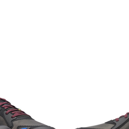
Kategorija
Pol
Namjena
Uzrast