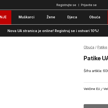
Registrujte se
Prijavite se
Plaćanje karticom ili pouzećem
Po
NJE
Muškarci
Žene
Djeca
Obuća
Nova UA stranica je online! Registruj se i ostvari 10%!
Obuća
Patike
Patike U
Šifra artikla:
60
Veličine EU
Vel