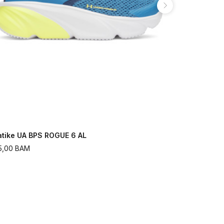
atike UA BPS ROGUE 6 AL
Patike UA 
5,00
BAM
175,00
BAM