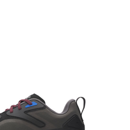
Patike
Muškarci
Trening
Odrasli