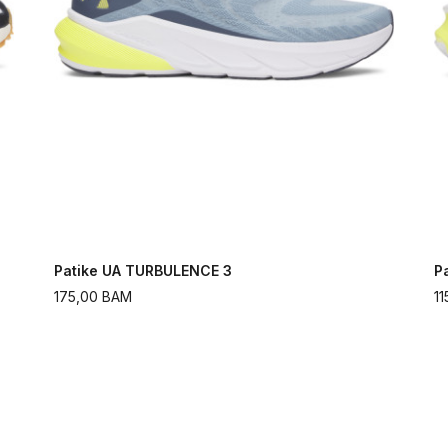
Patike UA TURBULENCE 3
P
175,00
BAM
11