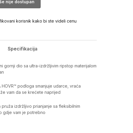
iše nije dostupan
fikovani korisnik kako bi ste videli cenu
Specifikacija
i gornji dio sa ultra-izdržljivim ripstop materijalom
an
A HOVR™ podloga smanjuje udarce, vraća
aže vam da se krećete naprijed
ruža izdržljivo prianjanje sa fleksibilnim
o gdje vam je potrebno
Vrijednost