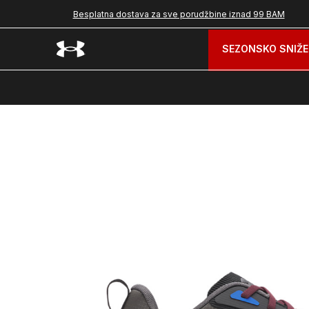
Besplatna dostava za sve porudžbine iznad 99 BAM
SEZONSKO SNIŽE