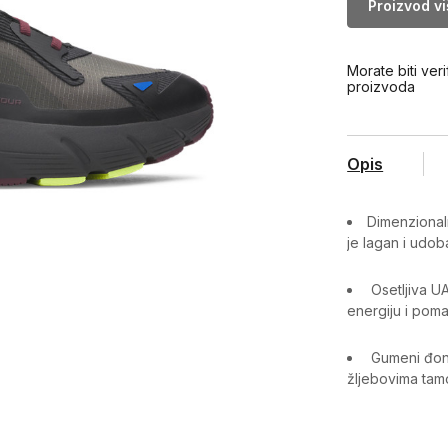
Proizvod v
Morate biti veri
proizvoda
Opis
Dimenzionaln
je lagan i udob
Osetljiva U
energiju i pom
Gumeni đon p
žljebovima tam
Karakteristika