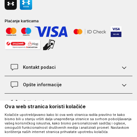
Plaćanje karticama
Kontakt podaci
Kontakt
Opšte informacije
Lokacije
Pravila KVANTUM PLUS programa
O Under Armour-u
Ova web stranica koristi kolačiće
Provjera statusa porudžbine
Kolačiće upotrebljavamo kako bi ova web stranica radila pravilno te kako
O nama - priča o UA
Najčešća pitanja
UA Social
bismo bili u stanju vršiti dalja unapređenja stranice sa svrhom poboljšavanja
vašeg korisničkog iskustva, kako bismo personalizovali sadržaj i oglase,
Saznajte više o UA
Kako kupiti
omogućili funkcionalnost društvenih medija i analizirali promet. Nastavkom
korištenja naših internet stranica prihvatate upotrebu kolačića.
Facebook
Karijera
Načini plaćanja