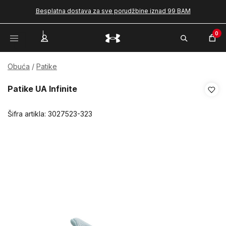
Besplatna dostava za sve porudžbine iznad 99 BAM
0
Obuća
Patike
Patike UA Infinite
Šifra artikla:
3027523-323