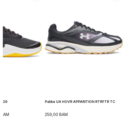
H 26
Patike UA HOVR APPARITION RTRFTR TC
BAM
259,00
BAM