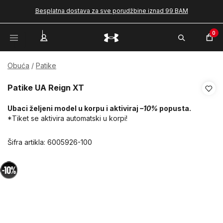
Besplatna dostava za sve porudžbine iznad 99 BAM
0
Obuća
Patike
Patike UA Reign XT
Ubaci željeni model u korpu i aktiviraj
–10%
popusta.
*Tiket se aktivira automatski u korpi!
Šifra artikla:
6005926-100