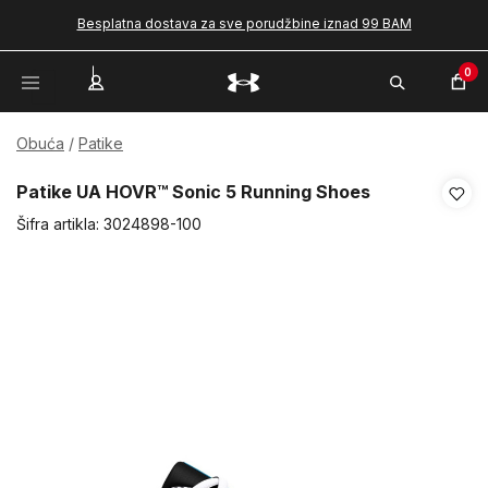
Besplatna dostava za sve porudžbine iznad 99 BAM
0
Obuća
Patike
Patike UA HOVR™ Sonic 5 Running Shoes
Šifra artikla:
3024898-100