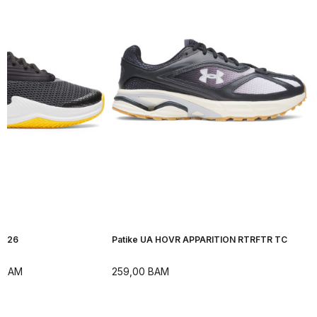
H 26
Patike UA HOVR APPARITION RTRFTR TC
BAM
259,00
BAM