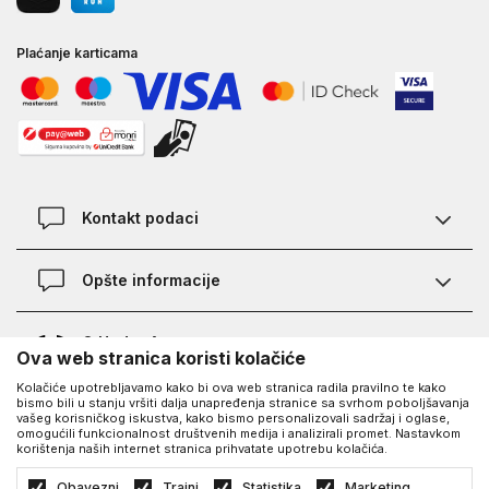
Plaćanje karticama
Kontakt podaci
Kontakt
Opšte informacije
Lokacije
Pravila KVANTUM PLUS programa
O Under Armour-u
Ova web stranica koristi kolačiće
Provjera statusa porudžbine
Kolačiće upotrebljavamo kako bi ova web stranica radila pravilno te kako
O nama - priča o UA
Najčešća pitanja
UA Social
bismo bili u stanju vršiti dalja unapređenja stranice sa svrhom poboljšavanja
vašeg korisničkog iskustva, kako bismo personalizovali sadržaj i oglase,
Saznajte više o UA
Kako kupiti
omogućili funkcionalnost društvenih medija i analizirali promet. Nastavkom
korištenja naših internet stranica prihvatate upotrebu kolačića.
Facebook
Karijera
Načini plaćanja
©2026
https://www.underarmour.ba/
, Izrada
NB SOFT
. Sva prava zadržana.
Obavezni
Trajni
Statistika
Marketing